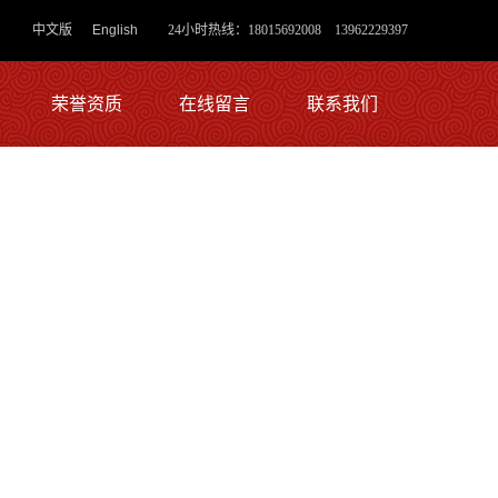
中文版
English
24小时热线：18015692008 13962229397
荣誉资质
在线留言
联系我们