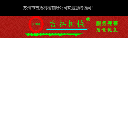
苏州市吉拓机械有限公司欢迎您的访问！